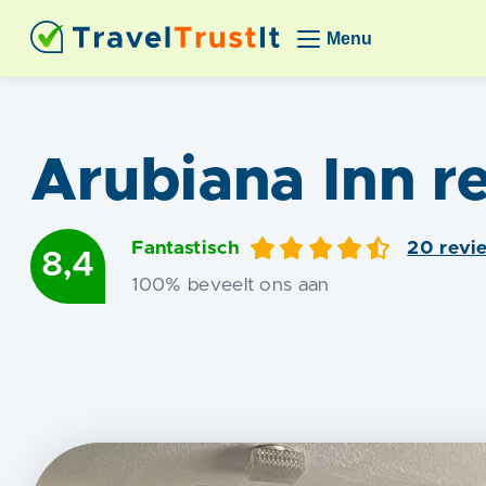
Menu
Arubiana Inn
re
Fantastisch
20
revi
8,4
100
% beveelt ons aan