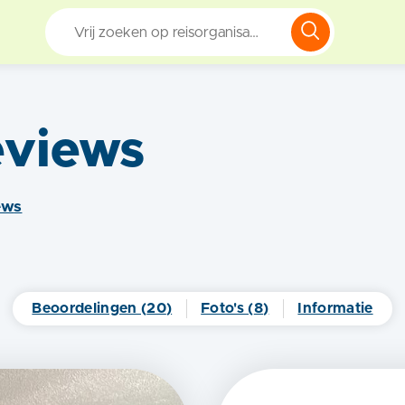
views
ew
s
Beoordelingen (
20
)
Foto's (
8
)
Informatie