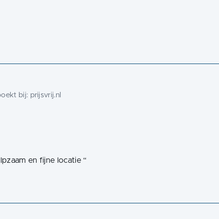
ekt bij:
prijsvrij.nl
lpzaam en fijne locatie
“