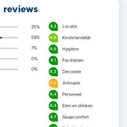
g reviews
Locatie
8,2
35
%
58
%
Kindvriendelijk
6,6
7
%
Hygiëne
8,6
0
%
Faciliteiten
8,1
0
%
Decoratie
8,3
Animatie
6,0
Personeel
9,4
Eten en drinken
8,4
Slaapcomfort
8,7