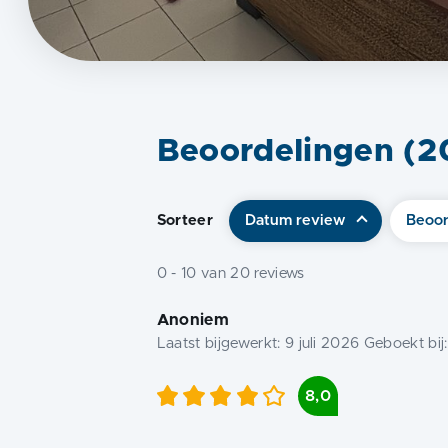
Beoordelingen (
2
Sorteer
Datum review
Beoor
0
-
10
van
20
reviews
Anoniem
Laatst bijgewerkt:
9 juli 2026
Geboekt bij
8,0