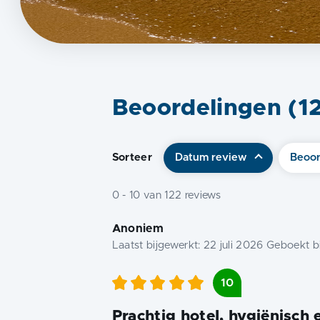
Beoordelingen (
1
Sorteer
Datum review
Beoor
0
-
10
van
122
reviews
Anoniem
Laatst bijgewerkt:
22 juli 2026
Geboekt bi
10
Prachtig hotel, hygiënisch 