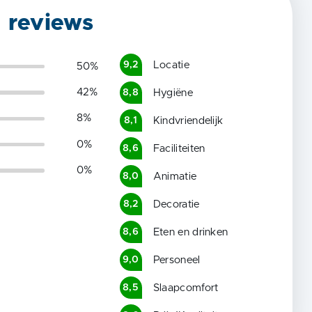
g reviews
Locatie
9,2
50
%
42
%
Hygiëne
8,8
8
%
Kindvriendelijk
8,1
0
%
Faciliteiten
8,6
0
%
Animatie
8,0
Decoratie
8,2
Eten en drinken
8,6
Personeel
9,0
Slaapcomfort
8,5