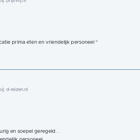
ij:
prijsvrij.nl
tie prima eten en vriendelijk personeel
“
ij:
d-reizen.nl
urig en soepel geregeld .
ndelijk personeel .