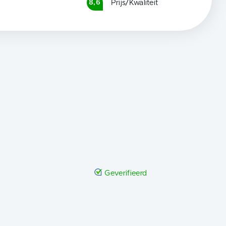
Prijs/Kwaliteit
8,6
Geverifieerd