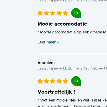
Laatst bijgewerkt:
29 mei 2026
Geboekt b
10
Mooie accomodatie
“
Mooie accomodatie op een goede loca
Lees meer
Anoniem
Laatst bijgewerkt:
26 mei 2026
Geboekt b
10
Voortreffelijk !
“
Wat een mooie plek en wat is alles ke
Mooi appartement , heel goed eten vrie