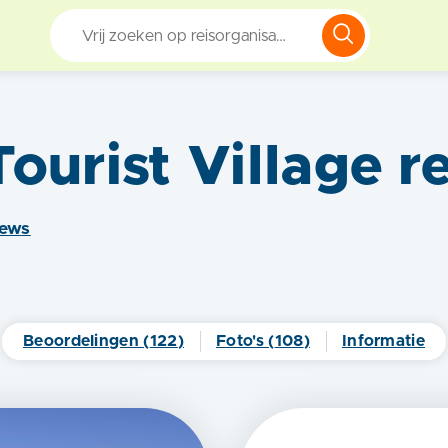
ourist Village
re
iew
s
Beoordelingen (
122
)
Foto's (
108
)
Informatie