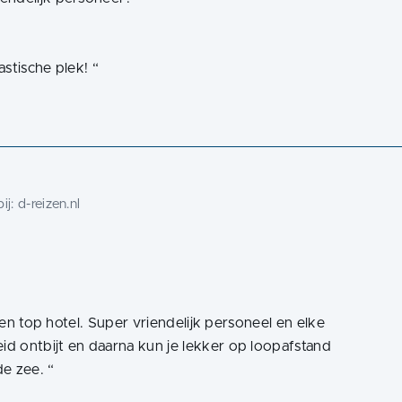
astische plek!
“
ij:
d-reizen.nl
 een top hotel. Super vriendelijk personeel en elke
d ontbijt en daarna kun je lekker op loopafstand
de zee.
“