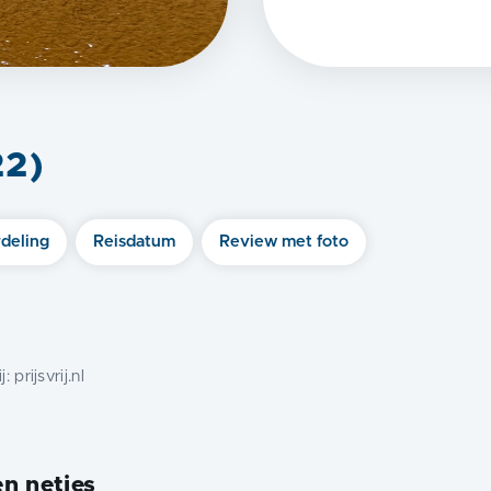
22
)
deling
Reisdatum
Review met foto
j:
prijsvrij.nl
en netjes