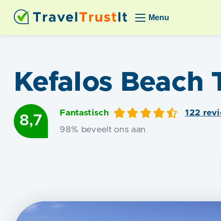
Menu
Kefalos Beach T
Fantastisch
122
rev
8,7
98
% beveelt ons aan