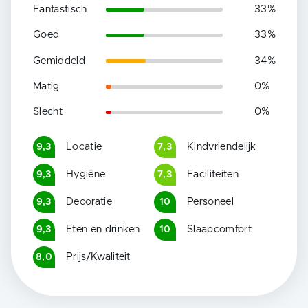
Fantastisch
33
%
Goed
33
%
Gemiddeld
34
%
Matig
0
%
Slecht
0
%
Locatie
Kindvriendelijk
9,3
7,3
Hygiëne
Faciliteiten
9,3
7,3
Decoratie
Personeel
9,3
10
Eten en drinken
Slaapcomfort
9,3
10
Prijs/Kwaliteit
8,0