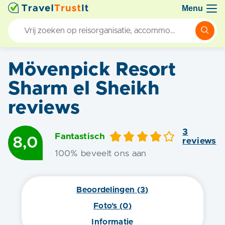
Menu
Mövenpick Resort
Sharm el Sheikh
reviews
3
Fantastisch
8,0
review
s
100
% beveelt ons aan
Beoordelingen (
3
)
Foto's (
0
)
Informatie