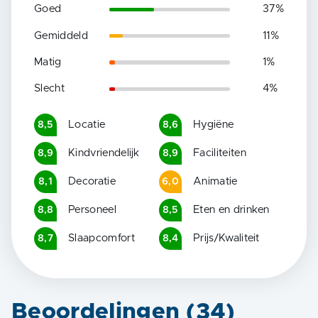
Goed
37
%
Gemiddeld
11
%
Matig
1
%
Slecht
4
%
Locatie
Hygiëne
8,5
8,6
Kindvriendelijk
Faciliteiten
8,9
8,9
Decoratie
Animatie
8,1
6,0
Personeel
Eten en drinken
8,8
8,5
Slaapcomfort
Prijs/Kwaliteit
8,7
8,4
Beoordelingen (
34
)