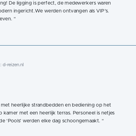
ning! De ligging is perfect, de medewerkers waren
dern ingericht.We werden ontvangen als VIP's.
geven.
“
j:
d-reizen.nl
d met heerlijke strandbedden en bediening op het
 kamer met een heerlijk terras. Personeel is netjes
s de ‘Pools’ werden elke dag schoongemaakt.
“