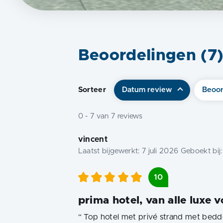
Beoordelingen (
7
Sorteer
Datum review
Beoor
0
-
7
van
7
reviews
vincent
Laatst bijgewerkt:
7 juli 2026
Geboekt bij
10
prima hotel, van alle luxe 
“
Top hotel met privé strand met bedd