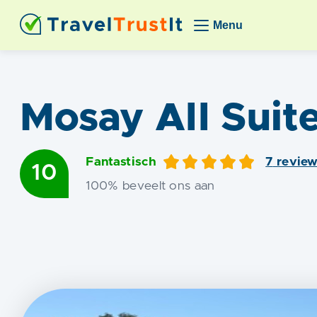
Menu
Mosay All Suit
Fantastisch
7
revie
10
100
% beveelt ons aan