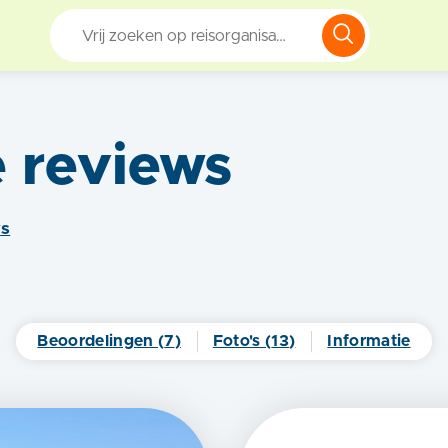
e
reviews
w
s
Beoordelingen (
7
)
Foto's (
13
)
Informatie