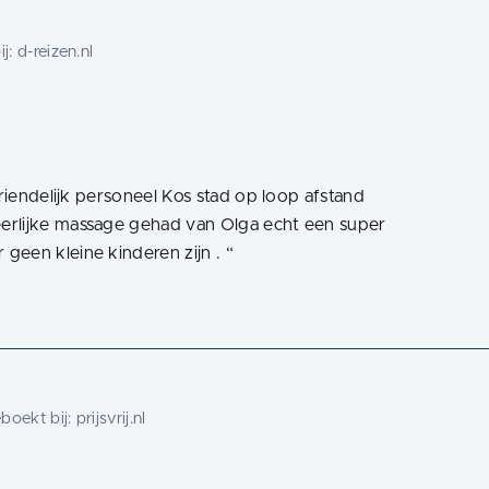
ij:
d-reizen.nl
vriendelijk personeel Kos stad op loop afstand
erlijke massage gehad van Olga echt een super
geen kleine kinderen zijn .
“
boekt bij:
prijsvrij.nl