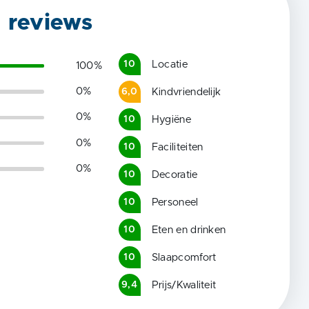
g reviews
Locatie
10
100
%
0
%
Kindvriendelijk
6,0
0
%
Hygiëne
10
0
%
Faciliteiten
10
0
%
Decoratie
10
Personeel
10
Eten en drinken
10
Slaapcomfort
10
Prijs/Kwaliteit
9,4