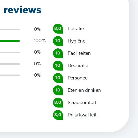
g reviews
Locatie
8,0
0
%
100
%
Hygiëne
10
0
%
Faciliteiten
10
0
%
Decoratie
10
0
%
Personeel
10
Eten en drinken
10
Slaapcomfort
8,0
Prijs/Kwaliteit
8,0