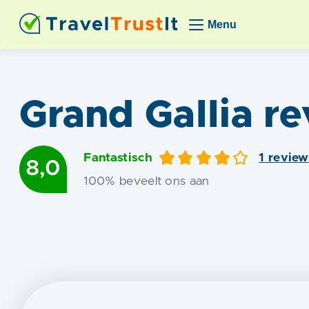
Menu
Grand Gallia
re
Fantastisch
1
review
8,0
100
% beveelt ons aan