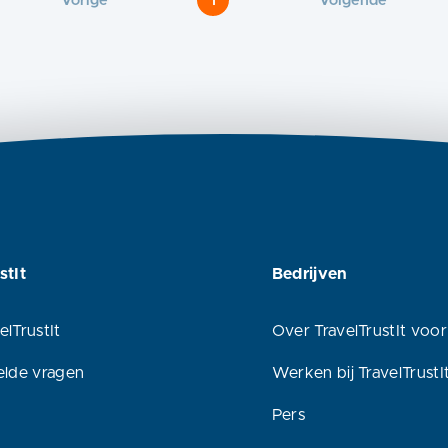
Vorige
1
Volgende
stIt
Bedrijven
elTrustIt
Over TravelTrustIt voor
elde vragen
Werken bij TravelTrustI
Pers