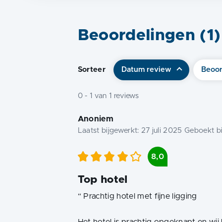
Beoordelingen (
1
)
Sorteer
Datum review
Beoor
0
-
1
van
1
reviews
Anoniem
Laatst bijgewerkt:
27 juli 2025
Geboekt bi
8,0
Top hotel
“
Prachtig hotel met fijne ligging