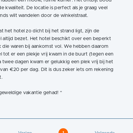
j hadden een mooie, ruime kamer. Het ontbijt bood
kwaliteit. De locatie is perfect als je graag veel
onds wilt wandelen door de winkelstraat.
et hotel zo dicht bij het strand ligt, zijn de
 altijd bezet. Het hotel beschikt over een beperkt
ok die waren bij aankomst vol. We hebben daarom
 tot er een plekje vrij kwam in de buurt (tegen een
a twee dagen kwam er gelukkig een plek vrij bij het
ng van €20 per dag. Dit is dus zeker iets om rekening
t.
 geweldige vakantie gehad!
“