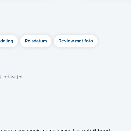
deling
Reisdatum
Review met foto
j:
prijsvrij.nl