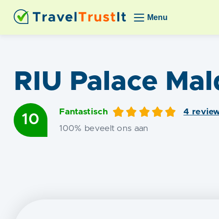
Menu
RIU Palace Mal
Fantastisch
4
revie
10
100
% beveelt ons aan