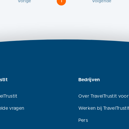
Vorige
1
Volgende
stIt
Bedrijven
elTrustIt
Over TravelTrustIt voor
elde vragen
Werken bij TravelTrustI
Pers