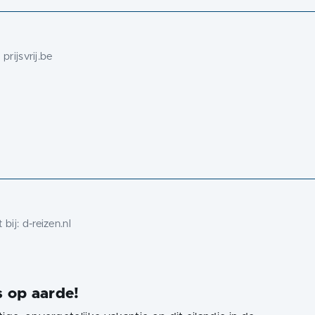
:
prijsvrij.be
 bij:
d-reizen.nl
s op aarde!