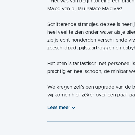
“
Het was van begin tot eind een pracht
Malediven bij Riu Palace Maldivas!
Schitterende strandjes, de zee is heerl
heel veel te zien onder water als je all
zie je echt honderden verschillende vi
zeeschildpad, pijlstaartroggen en babyh
Het eten is fantastisch, het personeel
prachtig en heel schoon, de minibar we
We kregen zelfs een upgrade van de bea
wij komen hier zéker over een paar jaa
Lees meer