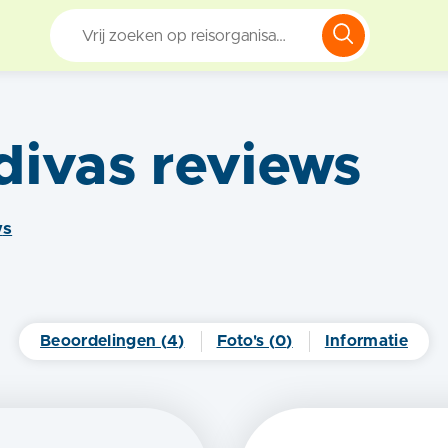
divas
reviews
w
s
Beoordelingen (
4
)
Foto's (
0
)
Informatie