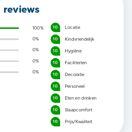
g reviews
Locatie
10
100
%
0
%
Kindvriendelijk
10
0
%
Hygiëne
10
0
%
Faciliteiten
10
0
%
Decoratie
10
Personeel
10
Eten en drinken
10
Slaapcomfort
10
Prijs/Kwaliteit
10