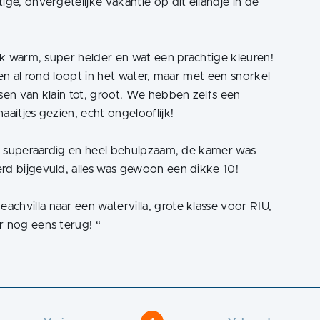
ige, onvergetelijke vakantie op dit eilandje in de
ijk warm, super helder en wat een prachtige kleuren!
een al rond loopt in het water, maar met een snorkel
ssen van klain tot, groot. We hebben zelfs een
aaitjes gezien, echt ongelooflijk!
 is superaardig en heel behulpzaam, de kamer was
rd bijgevuld, alles was gewoon een dikke 10!
chvilla naar een watervilla, grote klasse voor RIU,
r nog eens terug!
“