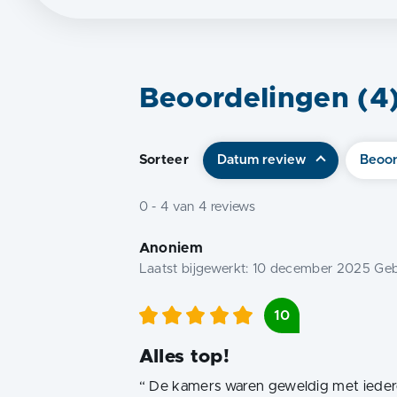
Beoordelingen (
4
Sorteer
Datum review
Beoor
0
-
4
van
4
reviews
Anoniem
Laatst bijgewerkt:
10 december 2025
Geb
10
Alles top!
“
De kamers waren geweldig met ieder