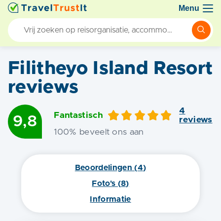
Menu
Filitheyo Island Resort
reviews
4
Fantastisch
9,8
review
s
100
% beveelt ons aan
Beoordelingen (
4
)
Foto's (
8
)
Informatie