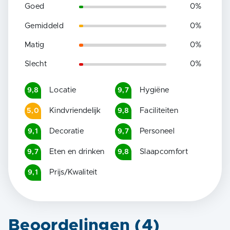
Goed
0
%
Gemiddeld
0
%
Matig
0
%
Slecht
0
%
Locatie
Hygiëne
9,8
9,7
Kindvriendelijk
Faciliteiten
5,0
9,8
Decoratie
Personeel
9,1
9,7
Eten en drinken
Slaapcomfort
9,7
9,8
Prijs/Kwaliteit
9,1
Beoordelingen (
4
)