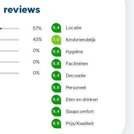
g reviews
Locatie
9,4
57
%
43
%
Kindvriendelijk
7,0
0
%
Hygiëne
9,6
0
%
Faciliteiten
8,8
0
%
Decoratie
8,4
Personeel
9,6
Eten en drinken
9,0
Slaapcomfort
9,4
Prijs/Kwaliteit
8,9