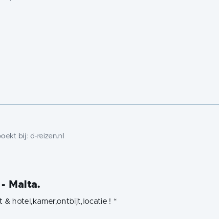
ekt bij:
d-reizen.nl
- Malta.
& hotel,kamer,ontbijt,locatie !
“