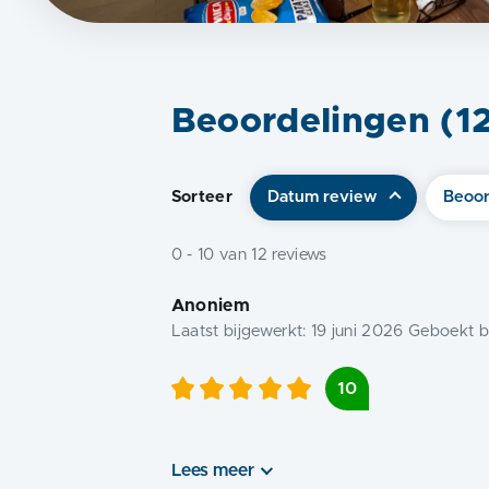
Beoordelingen (
1
Sorteer
Datum review
Beoor
0
-
10
van
12
reviews
Anoniem
Laatst bijgewerkt:
19 juni 2026
Geboekt bi
10
Lees meer