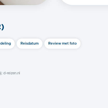
2
)
deling
Reisdatum
Review met foto
j:
d-reizen.nl