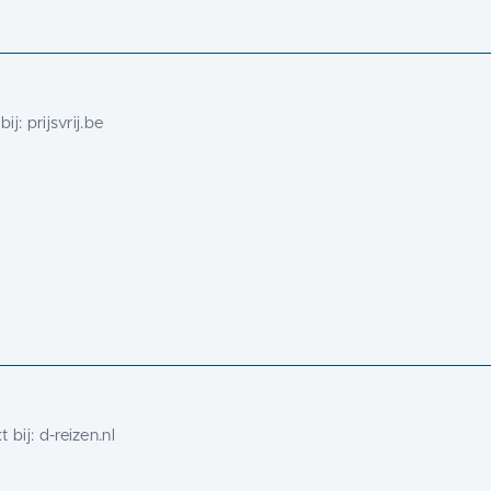
bij:
prijsvrij.be
 bij:
d-reizen.nl