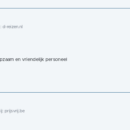
j:
d-reizen.nl
pzaam en vriendelijk personeel
ij:
prijsvrij.be