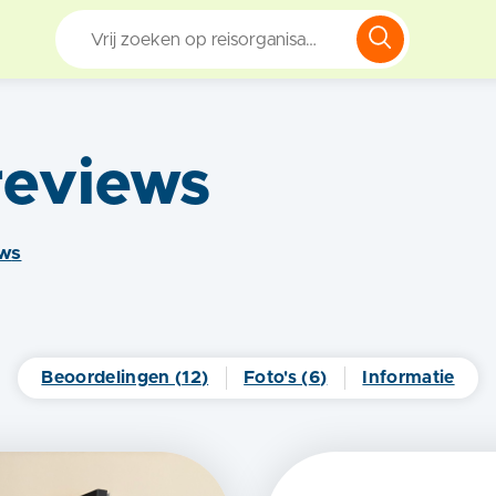
eviews
w
s
Beoordelingen (
12
)
Foto's (
6
)
Informatie