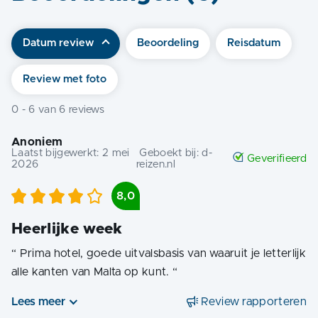
Datum review
Beoordeling
Reisdatum
Review met foto
0
-
6
van
6
reviews
Anoniem
Laatst bijgewerkt:
2 mei
Geboekt bij:
d-
Geverifieerd
2026
reizen.nl
8,0
Heerlijke week
“
Prima hotel, goede uitvalsbasis van waaruit je letterlijk
alle kanten van Malta op kunt.
“
Lees meer
Review rapporteren