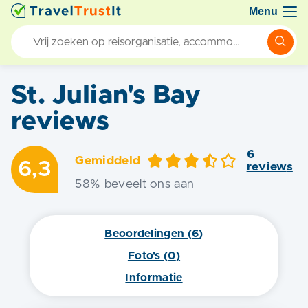
Menu
St. Julian's Bay
reviews
6
Gemiddeld
6,3
review
s
58
% beveelt ons aan
Beoordelingen (
6
)
Foto's (
0
)
Informatie