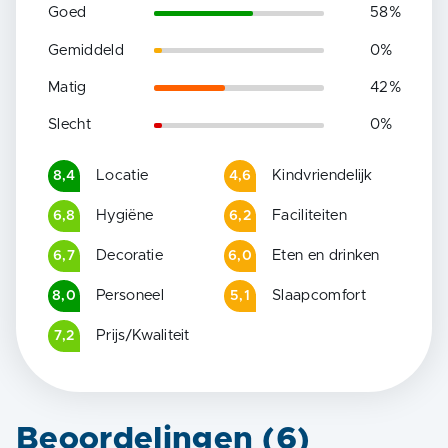
Goed
58
%
Gemiddeld
0
%
Matig
42
%
Slecht
0
%
Locatie
Kindvriendelijk
8,4
4,6
Hygiëne
Faciliteiten
6,8
6,2
Decoratie
Eten en drinken
6,7
6,0
Personeel
Slaapcomfort
8,0
5,1
Prijs/Kwaliteit
7,2
Beoordelingen (
6
)