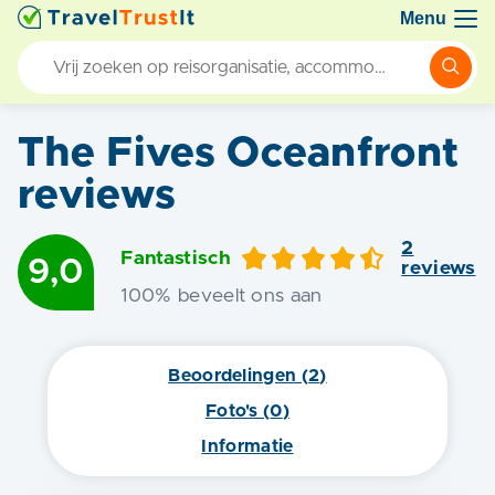
Menu
The Fives Oceanfront
reviews
2
Fantastisch
9,0
review
s
100
% beveelt ons aan
Beoordelingen (
2
)
Foto's (
0
)
Informatie