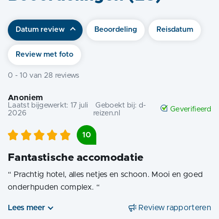
Datum review
Beoordeling
Reisdatum
Review met foto
0
-
10
van
28
reviews
Anoniem
Laatst bijgewerkt:
17 juli
Geboekt bij:
d-
Geverifieerd
2026
reizen.nl
10
Fantastische accomodatie
“
Prachtig hotel, alles netjes en schoon. Mooi en goed
onderhpuden complex.
“
Lees meer
Review rapporteren