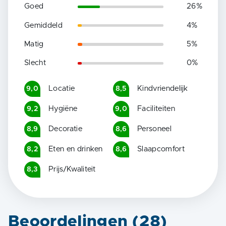
Goed
26
%
Gemiddeld
4
%
Matig
5
%
Slecht
0
%
Locatie
Kindvriendelijk
9,0
8,5
Hygiëne
Faciliteiten
9,2
9,0
Decoratie
Personeel
8,9
8,6
Eten en drinken
Slaapcomfort
8,2
8,6
Prijs/Kwaliteit
8,3
Beoordelingen (
28
)