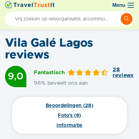
Menu
Vila Galé Lagos
reviews
28
Fantastisch
9,0
review
s
96
% beveelt ons aan
Beoordelingen (
28
)
Foto's (
9
)
Informatie