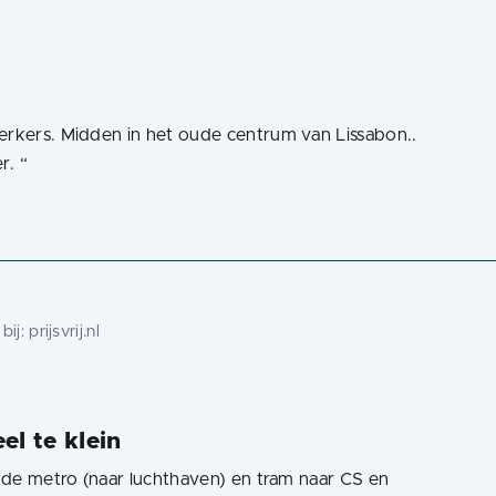
erkers. Midden in het oude centrum van Lissabon..
r.
“
bij:
prijsvrij.nl
el te klein
n de metro (naar luchthaven) en tram naar CS en