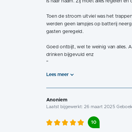
is haar naam. Zij moet alles regelen e
Toen de stroom uitviel was het trappe
werden geen lampjes op batterij neerg
gasten geregeld.
Goed ontbijt, wel te weinig van alles. 
“
Lees meer
Anoniem
Laatst bijgewerkt:
26 maart 2025
Geboekt
10