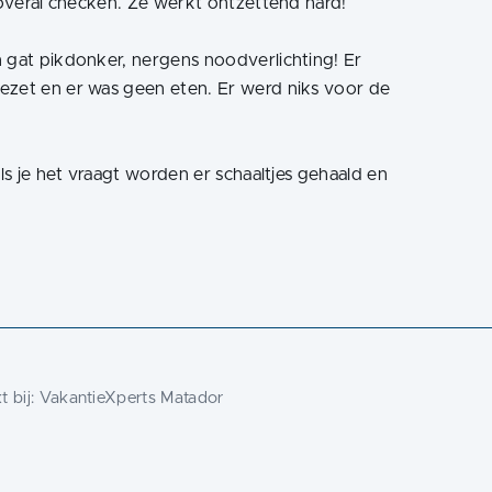
n overal checken. Ze werkt ontzettend hard!
n gat pikdonker, nergens noodverlichting! Er
ezet en er was geen eten. Er werd niks voor de
Als je het vraagt worden er schaaltjes gehaald en
 bij:
VakantieXperts Matador