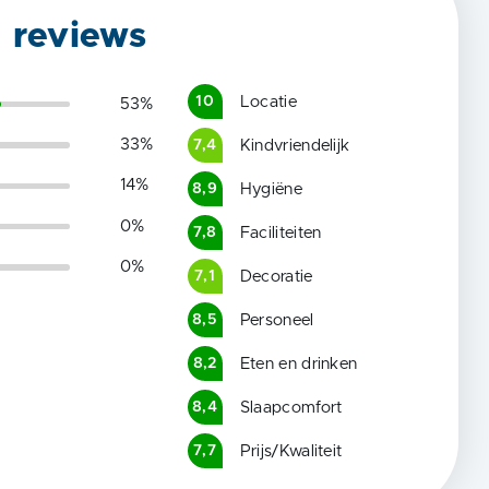
g reviews
Locatie
10
53
%
33
%
Kindvriendelijk
7,4
14
%
Hygiëne
8,9
0
%
Faciliteiten
7,8
0
%
Decoratie
7,1
Personeel
8,5
Eten en drinken
8,2
Slaapcomfort
8,4
Prijs/Kwaliteit
7,7