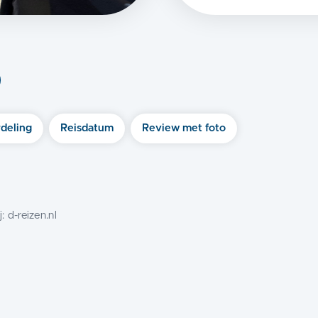
)
deling
Reisdatum
Review met foto
j:
d-reizen.nl