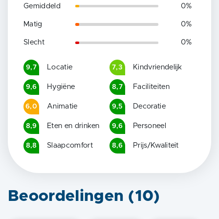
Gemiddeld
0
%
Matig
0
%
Slecht
0
%
Locatie
Kindvriendelijk
9,7
7,3
Hygiëne
Faciliteiten
9,6
8,7
Animatie
Decoratie
6,0
9,5
Eten en drinken
Personeel
8,9
9,6
Slaapcomfort
Prijs/Kwaliteit
8,8
8,6
Beoordelingen (
10
)