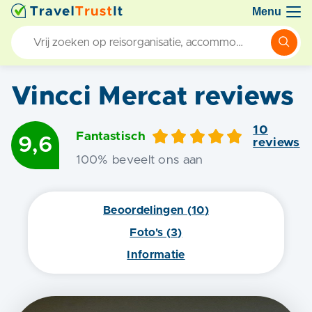
Menu
Vincci Mercat
reviews
10
Fantastisch
9,6
review
s
100
% beveelt ons aan
Beoordelingen (
10
)
Foto's (
3
)
Informatie