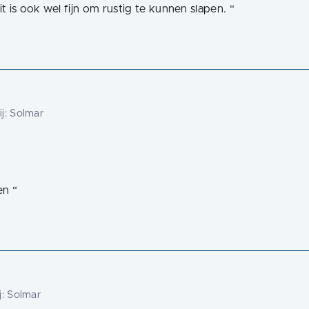
 is ook wel fijn om rustig te kunnen slapen.
“
j:
Solmar
en
“
j:
Solmar