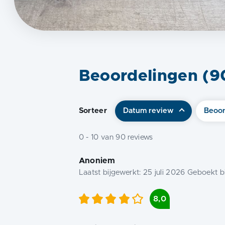
Beoordelingen (
9
Sorteer
Datum review
Beoor
0
-
10
van
90
reviews
Anoniem
Laatst bijgewerkt:
25 juli 2026
Geboekt bi
8,0