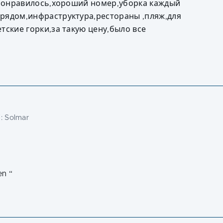
е понравилось,хороший номер,уборка каждый
рядом,инфраструктура,рестораны ,пляж,для
тские горки,за такую цену,было все
j:
Solmar
en
“