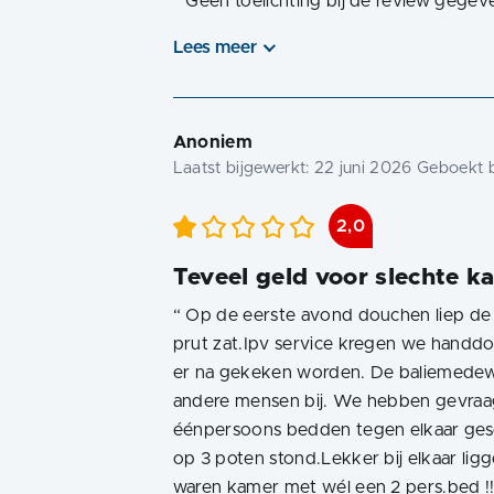
“
Geen toelichting bij de review gegev
Lees meer
Anoniem
Laatst bijgewerkt:
22 juni 2026
Geboekt b
2,0
Teveel geld voor slechte k
“
Op de eerste avond douchen liep de 
prut zat.Ipv service kregen we handd
er na gekeken worden. De baliemedewe
andere mensen bij. We hebben gevraa
éénpersoons bedden tegen elkaar ges
op 3 poten stond.Lekker bij elkaar li
waren kamer met wél een 2 pers.bed !