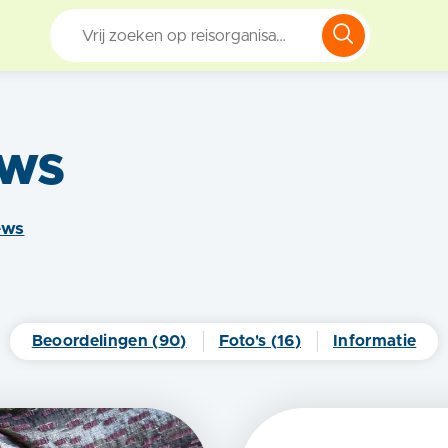
ews
ew
s
Beoordelingen (
90
)
Foto's (
16
)
Informatie