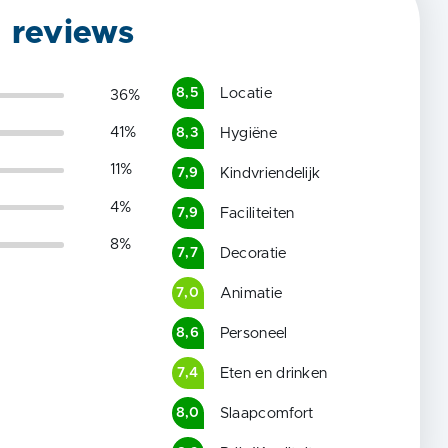
g reviews
Locatie
8,5
36
%
41
%
Hygiëne
8,3
11
%
Kindvriendelijk
7,9
4
%
Faciliteiten
7,9
8
%
Decoratie
7,7
Animatie
7,0
Personeel
8,6
Eten en drinken
7,4
Slaapcomfort
8,0