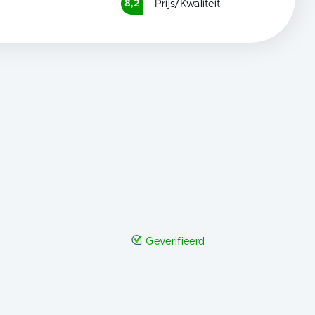
Prijs/Kwaliteit
8,2
Geverifieerd