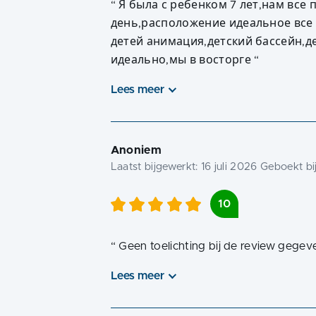
“
Я была с ребенком 7 лет,нам вс
день,расположение идеальное все 
детей анимация,детский бассейн,де
идеально,мы в восторге
“
Lees meer
Anoniem
Laatst bijgewerkt:
16 juli 2026
Geboekt bi
10
“
Geen toelichting bij de review gegev
Lees meer