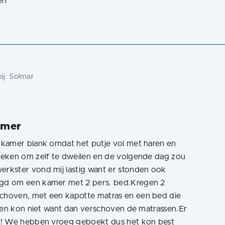
en
“
ij:
Solmar
amer
kamer blank omdat het putje vol met haren en
oeken om zelf te dweilen en de volgende dag zou
rkster vond mij lastig want er stonden ook
gd om een kamer met 2 pers. bed.Kregen 2
choven, met een kapotte matras en een bed die
ggen kon niet want dan verschoven de matrassen.Er
!! We hebben vroeg geboekt dus het kon best