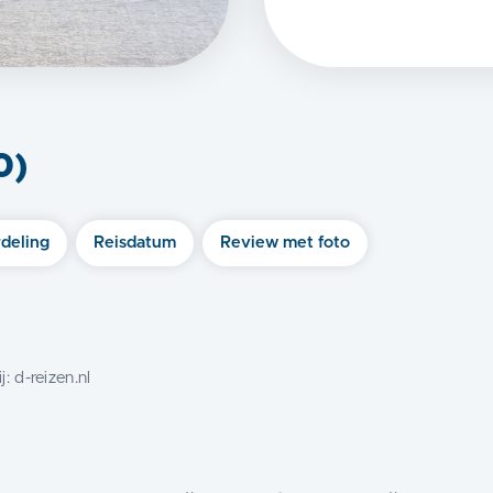
0
)
deling
Reisdatum
Review met foto
j:
d-reizen.nl