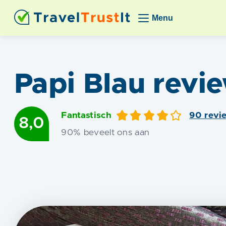
Menu
Papi Blau
revi
Fantastisch
90
revi
8,0
90
% beveelt ons aan