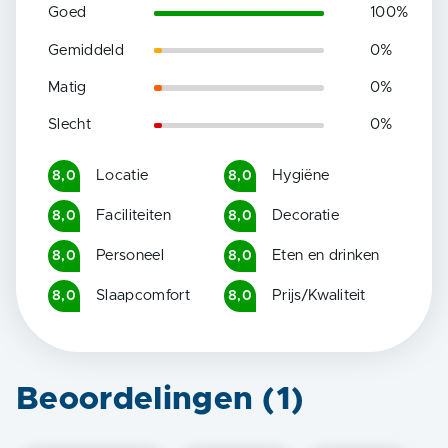
Goed
100
%
Gemiddeld
0
%
Matig
0
%
Slecht
0
%
Locatie
Hygiëne
8,0
8,0
Faciliteiten
Decoratie
8,0
8,0
Personeel
Eten en drinken
8,0
8,0
Slaapcomfort
Prijs/Kwaliteit
8,0
8,0
Beoordelingen (
1
)