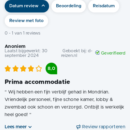
Datum review
Beoordeling
Reisdatum
Review met foto
0
-
1
van
1
reviews
Anoniem
Laatst bijgewerkt:
30
Geboekt bij:
d-
Geverifieerd
september 2024
reizen.nl
8,0
Prima accommodatie
“
Wij hebben een fijn verblijf gehad in Mondrian.
Vriendelijk personeel, fijne schone kamer, lobby &
zwembad ook schoon en verzorgd. Ontbijt is werkelijk
heel goed!
“
Lees meer
Review rapporteren