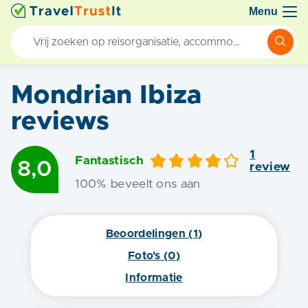
Menu
Mondrian Ibiza
reviews
1
Fantastisch
8,0
review
100
% beveelt ons aan
Beoordelingen (
1
)
Foto's (
0
)
Informatie