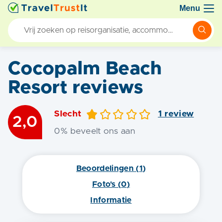
Menu
Cocopalm Beach
Resort
reviews
Slecht
1
review
2,0
0
% beveelt ons aan
Beoordelingen (
1
)
Foto's (
0
)
Informatie