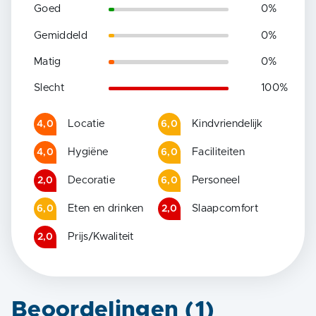
Goed
0
%
Gemiddeld
0
%
Matig
0
%
Slecht
100
%
Locatie
Kindvriendelijk
4,0
6,0
Hygiëne
Faciliteiten
4,0
6,0
Decoratie
Personeel
2,0
6,0
Eten en drinken
Slaapcomfort
6,0
2,0
Prijs/Kwaliteit
2,0
Beoordelingen (
1
)