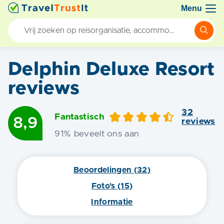
Menu
Delphin Deluxe Resort
reviews
32
Fantastisch
8,9
review
s
91
% beveelt ons aan
Beoordelingen (
32
)
Foto's (
15
)
Informatie