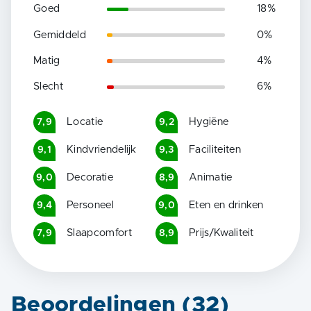
Goed
18
%
Gemiddeld
0
%
Matig
4
%
Slecht
6
%
Locatie
Hygiëne
7,9
9,2
Kindvriendelijk
Faciliteiten
9,1
9,3
Decoratie
Animatie
9,0
8,9
Personeel
Eten en drinken
9,4
9,0
Slaapcomfort
Prijs/Kwaliteit
7,9
8,9
Beoordelingen (
32
)