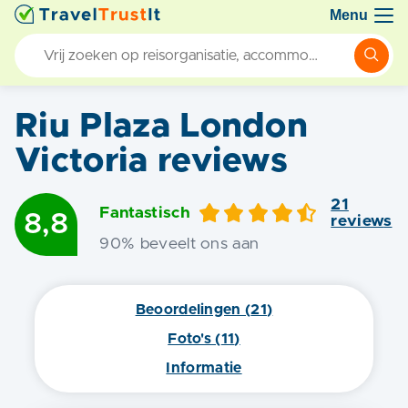
Menu
Riu Plaza London
Victoria
reviews
21
Fantastisch
8,8
review
s
90
% beveelt ons aan
Beoordelingen (
21
)
Foto's (
11
)
Informatie