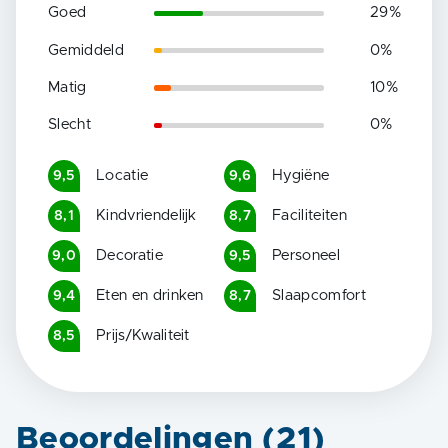
Goed
29
%
Gemiddeld
0
%
Matig
10
%
Slecht
0
%
Locatie
Hygiëne
9,5
9,6
Kindvriendelijk
Faciliteiten
8,1
8,7
Decoratie
Personeel
9,0
9,5
Eten en drinken
Slaapcomfort
9,4
8,7
Prijs/Kwaliteit
8,5
Beoordelingen (
21
)