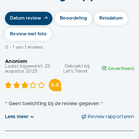
Datum review
Beoordeling
Reisdatum
Review met foto
0
-
1
van
1
reviews
Anoniem
Laatst bijgewerkt:
25
Geboekt bij:
Geverifieerd
augustus 2025
Let's Travel
6,0
“
Geen toelichting bij de review gegeven
“
Lees meer
Review rapporteren