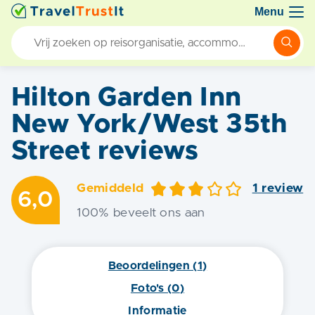
Menu
Hilton Garden Inn
New York/West 35th
Street
reviews
Gemiddeld
1
review
6,0
100
% beveelt ons aan
Beoordelingen (
1
)
Foto's (
0
)
Informatie