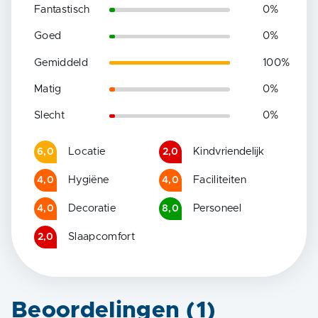
Fantastisch
0
%
Goed
0
%
Gemiddeld
100
%
Matig
0
%
Slecht
0
%
Locatie
Kindvriendelijk
6,0
2,0
Hygiëne
Faciliteiten
4,0
4,0
Decoratie
Personeel
4,0
8,0
Slaapcomfort
2,0
Beoordelingen (
1
)