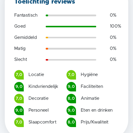
Toelichting reviews
Fantastisch
0
%
Goed
100
%
Gemiddeld
0
%
Matig
0
%
Slecht
0
%
Locatie
Hygiëne
7,0
7,0
Kindvriendelijk
Faciliteiten
9,0
9,0
Decoratie
Animatie
7,0
8,0
Personeel
Eten en drinken
9,0
9,0
Slaapcomfort
Prijs/Kwaliteit
7,0
8,0