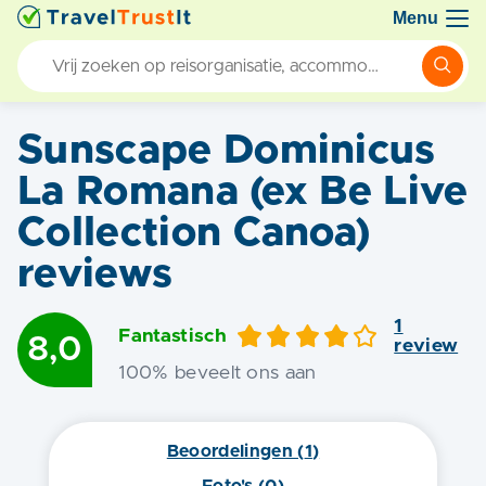
Menu
Sunscape Dominicus
La Romana (ex Be Live
Collection Canoa)
reviews
1
Fantastisch
8,0
review
100
% beveelt ons aan
Beoordelingen (
1
)
Foto's (
0
)