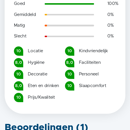
Goed
100
%
Gemiddeld
0
%
Matig
0
%
Slecht
0
%
Locatie
Kindvriendelijk
10
10
Hygiëne
Faciliteiten
8,0
8,0
Decoratie
Personeel
10
10
Eten en drinken
Slaapcomfort
8,0
10
Prijs/Kwaliteit
10
Beoordelingen (
1
)