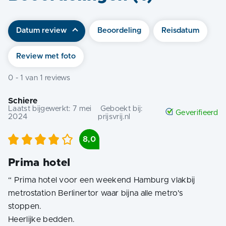
Datum review
Beoordeling
Reisdatum
Review met foto
0
-
1
van
1
reviews
Schiere
Laatst bijgewerkt:
7 mei
Geboekt bij:
Geverifieerd
2024
prijsvrij.nl
8,0
Prima hotel
“
Prima hotel voor een weekend Hamburg vlakbij
metrostation Berlinertor waar bijna alle metro's
stoppen.