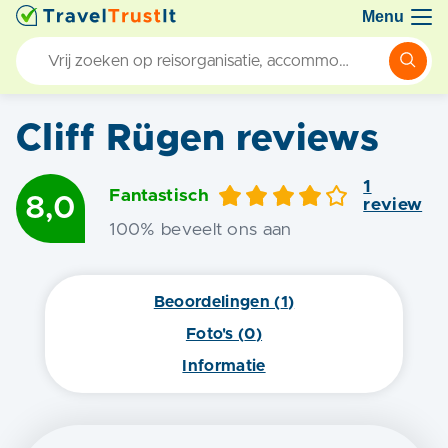
Menu
Cliff Rügen
reviews
1
Fantastisch
8,0
review
100
% beveelt ons aan
Beoordelingen (
1
)
Foto's (
0
)
Informatie