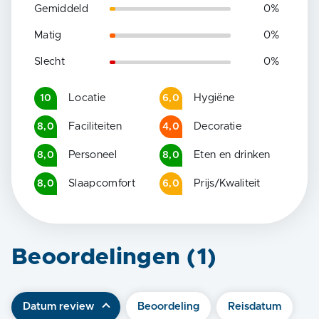
Gemiddeld
0
%
Matig
0
%
Slecht
0
%
Locatie
Hygiëne
10
6,0
Faciliteiten
Decoratie
8,0
4,0
Personeel
Eten en drinken
8,0
8,0
Slaapcomfort
Prijs/Kwaliteit
8,0
6,0
Beoordelingen (
1
)
Datum review
Beoordeling
Reisdatum