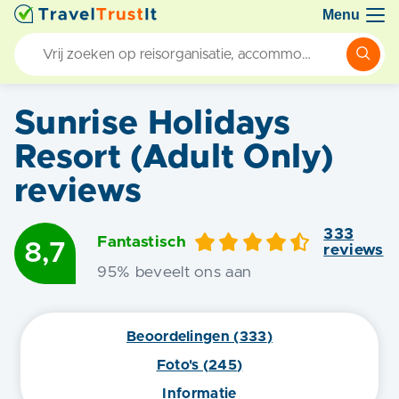
Menu
Sunrise Holidays
Resort (Adult Only)
reviews
333
Fantastisch
8,7
review
s
95
% beveelt ons aan
Beoordelingen (
333
)
Foto's (
245
)
Informatie