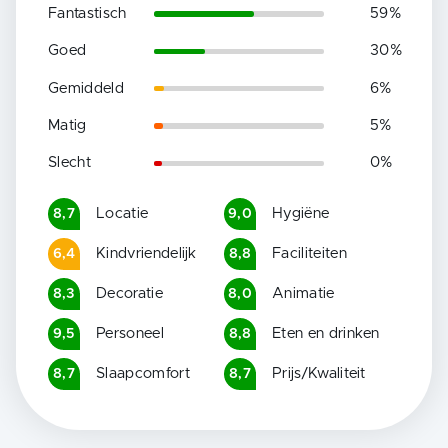
Fantastisch
59
%
Goed
30
%
Gemiddeld
6
%
Matig
5
%
Slecht
0
%
Locatie
Hygiëne
8,7
9,0
Kindvriendelijk
Faciliteiten
6,4
8,8
Decoratie
Animatie
8,3
8,0
Personeel
Eten en drinken
9,5
8,8
Slaapcomfort
Prijs/Kwaliteit
8,7
8,7