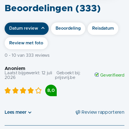
Beoordelingen (
333
)
Datum review
Beoordeling
Reisdatum
Review met foto
0
-
10
van
333
reviews
Anoniem
Laatst bijgewerkt:
12 juli
Geboekt bij:
Geverifieerd
2026
prijsvrij.be
8,0
Lees meer
Review rapporteren