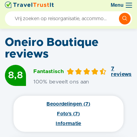
Menu
Oneiro Boutique
reviews
7
Fantastisch
8,8
review
s
100
% beveelt ons aan
Beoordelingen (
7
)
Foto's (
7
)
Informatie