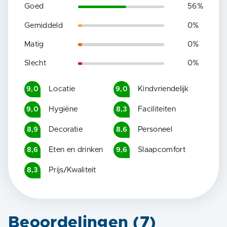
Goed
56
%
Gemiddeld
0
%
Matig
0
%
Slecht
0
%
Locatie
Kindvriendelijk
9,0
9,0
Hygiëne
Faciliteiten
9,0
8,3
Decoratie
Personeel
8,9
8,6
Eten en drinken
Slaapcomfort
8,6
9,6
Prijs/Kwaliteit
8,3
Beoordelingen (
7
)