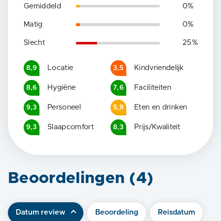
Gemiddeld
0
%
Matig
0
%
Slecht
25
%
Locatie
Kindvriendelijk
8,9
3,5
Hygiëne
Faciliteiten
8,6
7,6
Personeel
Eten en drinken
9,3
5,9
Slaapcomfort
Prijs/Kwaliteit
9,3
8,3
Beoordelingen (
4
)
Datum review
Beoordeling
Reisdatum