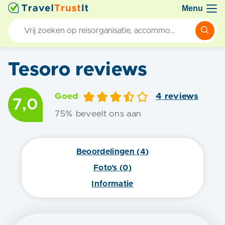
Menu
Tesoro
reviews
Goed
4
review
s
7,0
75
% beveelt ons aan
Beoordelingen (
4
)
Foto's (
0
)
Informatie