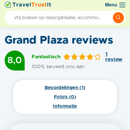
Menu
Grand Plaza
reviews
1
Fantastisch
8,0
review
100
% beveelt ons aan
Beoordelingen (
1
)
Foto's (
0
)
Informatie