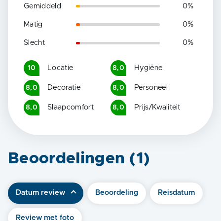
Gemiddeld
0
%
Matig
0
%
Slecht
0
%
Locatie
Hygiëne
10
8,0
Decoratie
Personeel
8,0
8,0
Slaapcomfort
Prijs/Kwaliteit
8,0
8,0
Beoordelingen (
1
)
Datum review
Beoordeling
Reisdatum
Review met foto