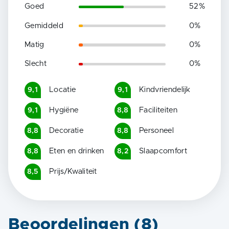
Goed
52
%
Gemiddeld
0
%
Matig
0
%
Slecht
0
%
Locatie
Kindvriendelijk
9,1
9,1
Hygiëne
Faciliteiten
9,1
8,8
Decoratie
Personeel
8,8
8,8
Eten en drinken
Slaapcomfort
8,8
8,2
Prijs/Kwaliteit
8,5
Beoordelingen (
8
)