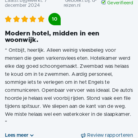
Laatst bijgewerkt:
7
Geboekt bij:
d-
Geverifieerd
december 2024
reizen.nl
10
Modern hotel, midden in een
woonwijk.
“
Ontbijt, heerlijk. Alleen weinig vleesbeleg voor
mensen die geen varkensvlees eten. Hotelkamer werd
elke dag goed schoongemaakt. Zwembad was helaas
te koud om in te zwemmen. Aardig personeel,
sommige iets te verlegen om in het Engels te
communiceren. Openbaar vervoer was ideaal. De auto’s
hoorde je helaas wel voorbij rijden. Stond vaak een file
tijdens spitsuur. We sliepen aan de kant van de weg.
We miste helaas wel een waterkoker in de slaapkamer.
“
Lees meer
Review rapporteren