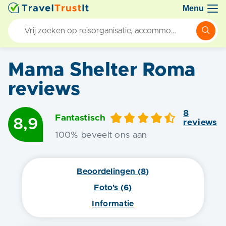
Menu
Mama Shelter Roma
reviews
8
Fantastisch
8,9
review
s
100
% beveelt ons aan
Beoordelingen (
8
)
Foto's (
6
)
Informatie