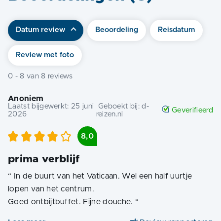
Datum review
Beoordeling
Reisdatum
Review met foto
0
-
8
van
8
reviews
Anoniem
Laatst bijgewerkt:
25 juni
Geboekt bij:
d-
Geverifieerd
2026
reizen.nl
8,0
prima verblijf
“
In de buurt van het Vaticaan. Wel een half uurtje
lopen van het centrum.
Goed ontbijtbuffet. Fijne douche.
“