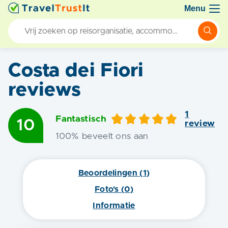
Menu
Costa dei Fiori
reviews
1
Fantastisch
10
review
100
% beveelt ons aan
Beoordelingen (
1
)
Foto's (
0
)
Informatie