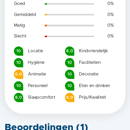
Goed
0
%
Gemiddeld
0
%
Matig
0
%
Slecht
0
%
Locatie
Kindvriendelijk
10
8,0
Hygiëne
Faciliteiten
10
10
Animatie
Decoratie
6,0
10
Personeel
Eten en drinken
10
10
Slaapcomfort
Prijs/Kwaliteit
8,0
6,0
Beoordelingen (
1
)