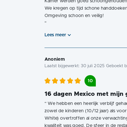
Kamer werden goed schoongehoude
We kregen op tijd schone handdoeke
“
Lees meer
Anoniem
Laatst bijgewerkt:
30 juli 2025
Geboekt bi
10
16 dagen Mexico met mijn 
“
We hebben een heerlijk verblijf geha
zowel de kinderen (10/12 jaar) als vo
White) overtroffen al onze verwachtin
kwaliteit was goed. De sfeer in de rest