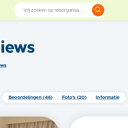
iews
ew
s
Beoordelingen (
46
)
Foto's (
20
)
Informatie