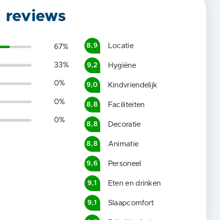
g reviews
Locatie
8,9
67
%
33
%
Hygiëne
9,2
0
%
Kindvriendelijk
9,0
0
%
Faciliteiten
8,8
0
%
Decoratie
8,8
Animatie
8,8
Personeel
9,6
Eten en drinken
9,1
Slaapcomfort
9,1