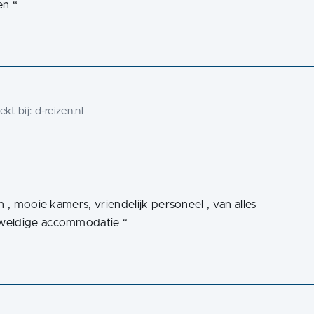
en
“
kt bij:
d-reizen.nl
 , mooie kamers, vriendelijk personeel , van alles
geweldige accommodatie
“