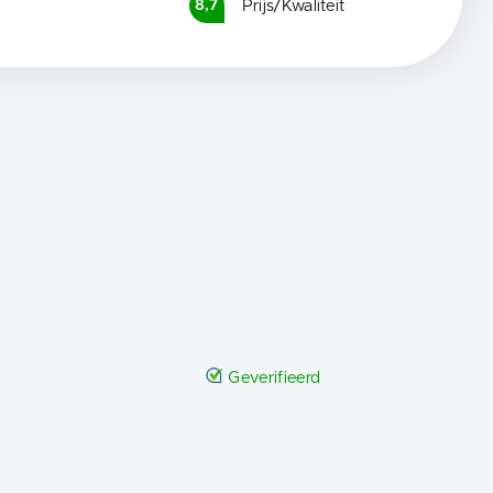
Prijs/Kwaliteit
8,7
Geverifieerd