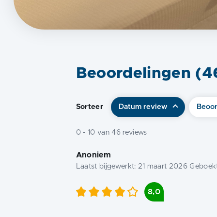
Beoordelingen (
4
Sorteer
Datum review
Beoor
0
-
10
van
46
reviews
Anoniem
Laatst bijgewerkt:
21 maart 2026
Geboekt
8,0