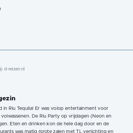
n
n
j:
d-reizen.nl
gezin
d in Riu Tequila! Er was volop entertainment voor
or volwassenen. De Riu Party op vrijdagen (Neon en
gen. Eten en drinken kon de hele dag door en de
aurants was matig (grote zalen met TL verlichting en