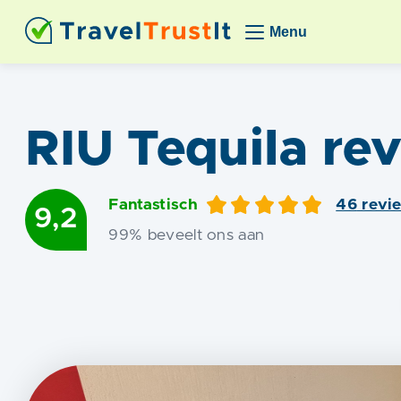
Menu
RIU Tequila
rev
Fantastisch
46
revi
9,2
99
% beveelt ons aan