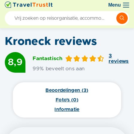
Menu
Kroneck
reviews
3
Fantastisch
8,9
review
s
99
% beveelt ons aan
Beoordelingen (
3
)
Foto's (
0
)
Informatie