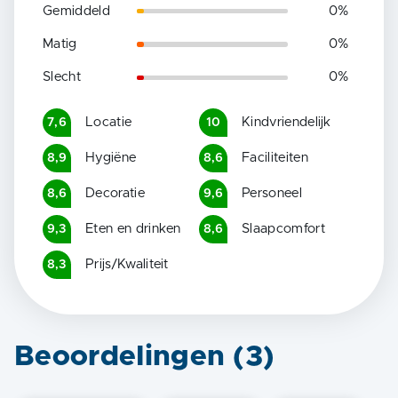
Gemiddeld
0
%
Matig
0
%
Slecht
0
%
Locatie
Kindvriendelijk
7,6
10
Hygiëne
Faciliteiten
8,9
8,6
Decoratie
Personeel
8,6
9,6
Eten en drinken
Slaapcomfort
9,3
8,6
Prijs/Kwaliteit
8,3
Beoordelingen (
3
)