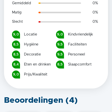
Gemiddeld
0
%
Matig
0
%
Slecht
0
%
Locatie
Kindvriendelijk
9,0
9,0
Hygiëne
Faciliteiten
8,5
9,5
Decoratie
Personeel
8,5
9,5
Eten en drinken
Slaapcomfort
8,4
8,5
Prijs/Kwaliteit
9,0
Beoordelingen (
4
)