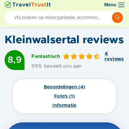
Menu
Kleinwalsertal
reviews
4
Fantastisch
8,9
review
s
99
% beveelt ons aan
Beoordelingen (
4
)
Foto's (
1
)
Informatie