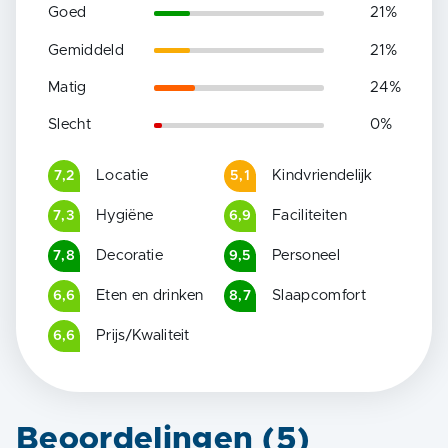
Goed
21
%
Gemiddeld
21
%
Matig
24
%
Slecht
0
%
Locatie
Kindvriendelijk
7,2
5,1
Hygiëne
Faciliteiten
7,3
6,9
Decoratie
Personeel
7,8
9,5
Eten en drinken
Slaapcomfort
6,6
8,7
Prijs/Kwaliteit
6,6
Beoordelingen (
5
)