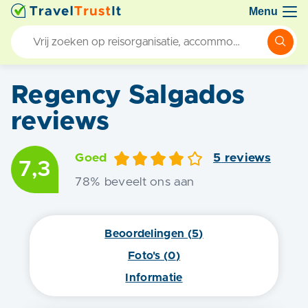
Menu
Regency Salgados
reviews
Goed
5
review
s
7,3
78
% beveelt ons aan
Beoordelingen (
5
)
Foto's (
0
)
Informatie