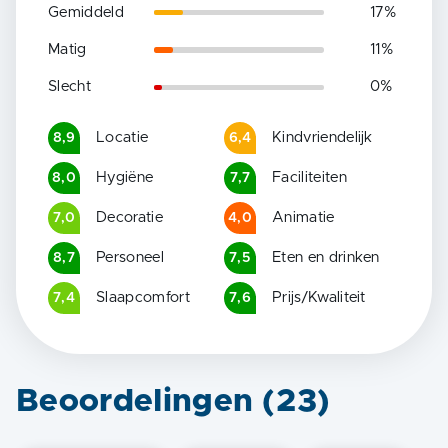
Gemiddeld
17
%
Matig
11
%
Slecht
0
%
Locatie
Kindvriendelijk
8,9
6,4
Hygiëne
Faciliteiten
8,0
7,7
Decoratie
Animatie
7,0
4,0
Personeel
Eten en drinken
8,7
7,5
Slaapcomfort
Prijs/Kwaliteit
7,4
7,6
Beoordelingen (
23
)