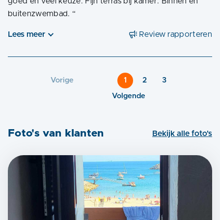
goed en veel keuze. Fijn terras bij kamer. Binnen en
buitenzwembad.
“
Lees meer
Review rapporteren
Vorige
1
2
3
Volgende
Foto's van klanten
Bekijk alle foto's