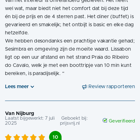
van het interieur is onveranderd gebleven. Het heeft
wel wat, maar biedt niet het comfort dat bij deze tijd
én bij de prijs en de 4 sterren past. Het diner (buffet) is
gevarieerd en smakelijk; het ontbijt is basic en elke dag
hetzelfde.
We hebben desondanks een prachtige vakantie gehad;
Sesimbra en omgeving zijn de moeite waard. Lissabon
ligt op een uur afstand en het strand Praia do Ribeiro
do Cavalo, welk je met een boottripje van 10 min kunt
bereiken, is paradijselijk.
“
Lees meer
Review rapporteren
Van Nijburg
Laatst bijgewerkt:
7 juli
Geboekt bij:
Geverifieerd
2025
prijsvrij.nl
10