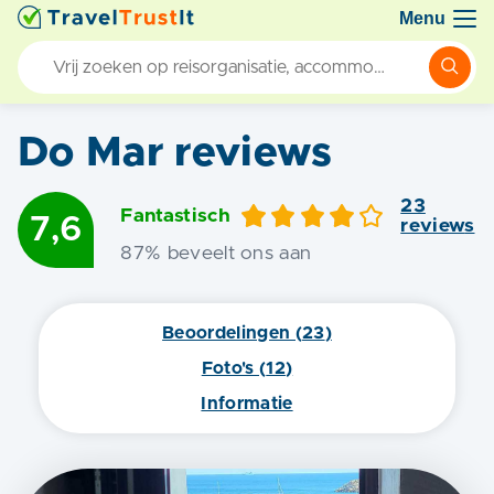
Menu
Do Mar
reviews
23
Fantastisch
7,6
review
s
87
% beveelt ons aan
Beoordelingen (
23
)
Foto's (
12
)
Informatie