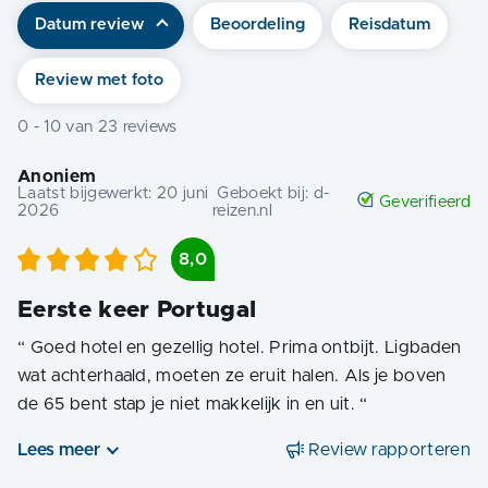
Datum review
Beoordeling
Reisdatum
Review met foto
0
-
10
van
23
reviews
Anoniem
Laatst bijgewerkt:
20 juni
Geboekt bij:
d-
Geverifieerd
2026
reizen.nl
8,0
Eerste keer Portugal
“
Goed hotel en gezellig hotel. Prima ontbijt. Ligbaden
wat achterhaald, moeten ze eruit halen. Als je boven
de 65 bent stap je niet makkelijk in en uit.
“
Lees meer
Review rapporteren