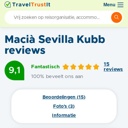
Menu
Macià Sevilla Kubb
reviews
15
Fantastisch
9,1
review
s
100
% beveelt ons aan
Beoordelingen (
15
)
Foto's (
3
)
Informatie