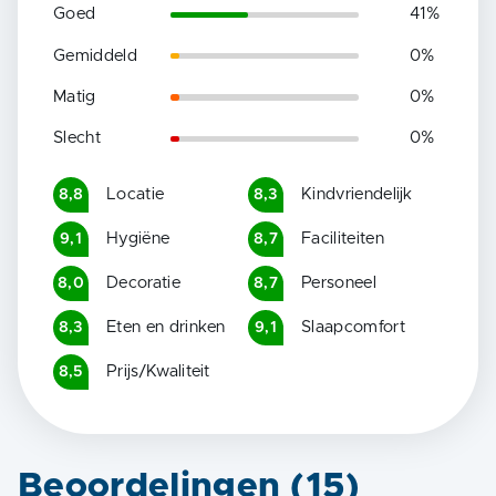
Goed
41
%
Gemiddeld
0
%
Matig
0
%
Slecht
0
%
Locatie
Kindvriendelijk
8,8
8,3
Hygiëne
Faciliteiten
9,1
8,7
Decoratie
Personeel
8,0
8,7
Eten en drinken
Slaapcomfort
8,3
9,1
Prijs/Kwaliteit
8,5
Beoordelingen (
15
)