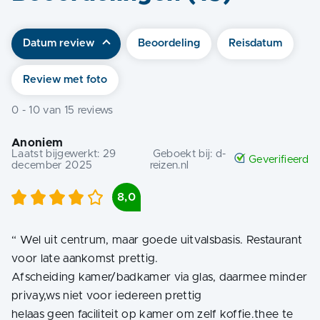
Datum review
Beoordeling
Reisdatum
Review met foto
0
-
10
van
15
reviews
Anoniem
Laatst bijgewerkt:
29
Geboekt bij:
d-
Geverifieerd
december 2025
reizen.nl
8,0
“
Wel uit centrum, maar goede uitvalsbasis. Restaurant
voor late aankomst prettig.
Afscheiding kamer/badkamer via glas, daarmee minder
privay,ws niet voor iedereen prettig
helaas geen faciliteit op kamer om zelf koffie.thee te