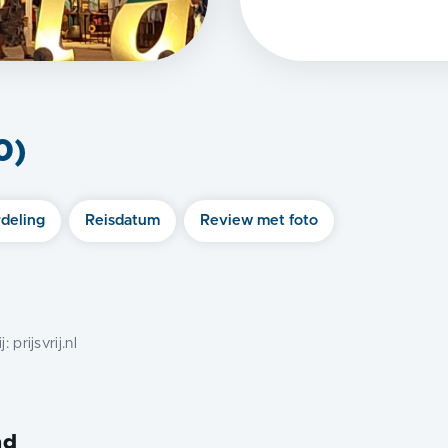
0
)
deling
Reisdatum
Review met foto
j:
prijsvrij.nl
nd