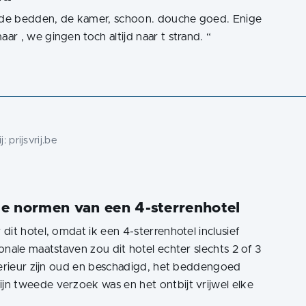
, de bedden, de kamer, schoon. douche goed. Enige
r , we gingen toch altijd naar t strand.
“
j:
prijsvrij.be
 de normen van een 4-sterrenhotel
it hotel, omdat ik een 4-sterrenhotel inclusief
onale maatstaven zou dit hotel echter slechts 2 of 3
nterieur zijn oud en beschadigd, het beddengoed
n tweede verzoek was en het ontbijt vrijwel elke