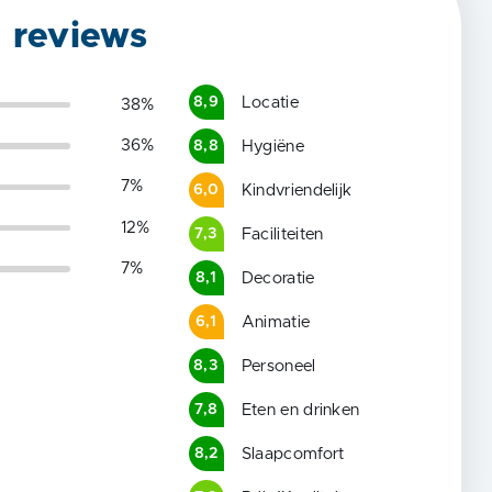
g reviews
Locatie
8,9
38
%
36
%
Hygiëne
8,8
7
%
Kindvriendelijk
6,0
12
%
Faciliteiten
7,3
7
%
Decoratie
8,1
Animatie
6,1
Personeel
8,3
Eten en drinken
7,8
Slaapcomfort
8,2