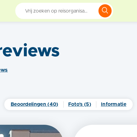
reviews
ew
s
Beoordelingen (
40
)
Foto's (
5
)
Informatie