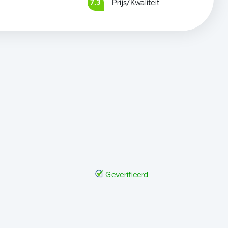
Prijs/Kwaliteit
7,3
Geverifieerd