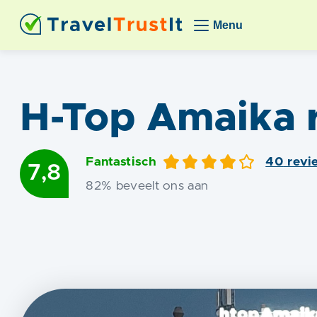
Menu
H-Top Amaika
Fantastisch
40
revi
7,8
82
% beveelt ons aan