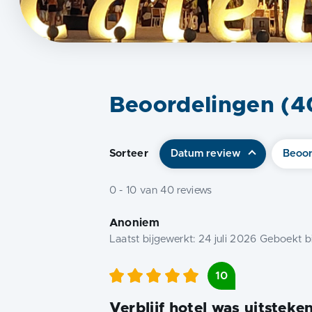
Beoordelingen (
4
Sorteer
Datum review
Beoor
0
-
10
van
40
reviews
Anoniem
Laatst bijgewerkt:
24 juli 2026
Geboekt bi
10
Verblijf hotel was uitsteke