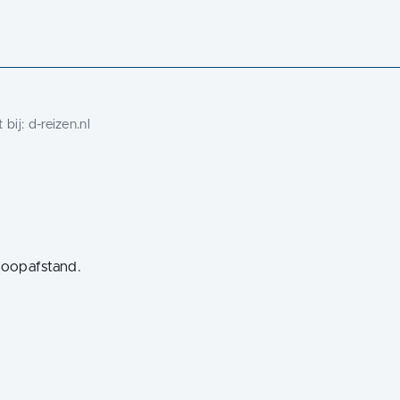
 bij:
d-reizen.nl
 loopafstand.