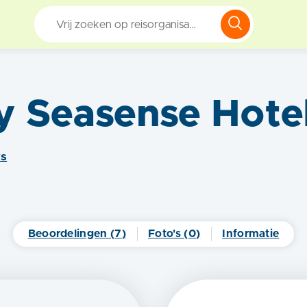
y Seasense Hote
w
s
Beoordelingen (
7
)
Foto's (
0
)
Informatie