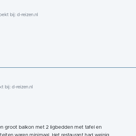
ekt bij:
d-reizen.nl
t bij:
d-reizen.nl
 groot balkon met 2 ligbedden met tafel en
liteiten waren minimaal. Het restaurant had weinig