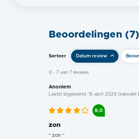
Beoordelingen (
7
Sorteer
Datum review
Beoor
0
-
7
van
7
reviews
Anoniem
Laatst bijgewerkt:
15 april 2026
Geboekt b
8,0
zon
“
zon
“