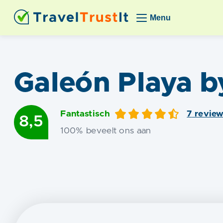
Menu
Galeón Playa b
Fantastisch
7
revie
8,5
100
% beveelt ons aan