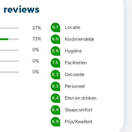
g reviews
Locatie
9,7
27
%
73
%
Kindvriendelijk
8,0
0
%
Hygiëne
8,6
0
%
Faciliteiten
7,5
0
%
Decoratie
8,3
Personeel
9,3
Eten en drinken
8,4
Slaapcomfort
8,4
Prijs/Kwaliteit
8,9