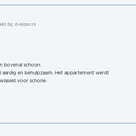
kt bij:
d-reizen.nl
n bovenal schoon.
l aardig en behulpzaam. Het appartement werdt
isseld voor schone.