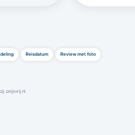
)
deling
Reisdatum
Review met foto
ij:
prijsvrij.nl