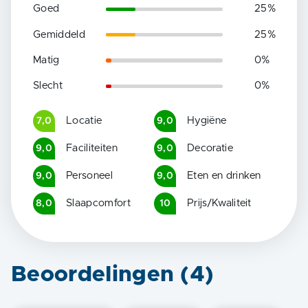
Goed
25
%
Gemiddeld
25
%
Matig
0
%
Slecht
0
%
Locatie
Hygiëne
7,0
9,0
Faciliteiten
Decoratie
9,0
9,0
Personeel
Eten en drinken
9,0
9,0
Slaapcomfort
Prijs/Kwaliteit
8,0
10
Beoordelingen (
4
)