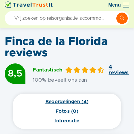
Menu
Finca de la Florida
reviews
4
Fantastisch
8,5
review
s
100
% beveelt ons aan
Beoordelingen (
4
)
Foto's (
0
)
Informatie