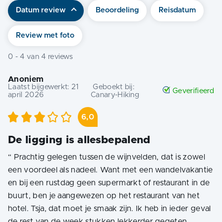
Datum review
Beoordeling
Reisdatum
Review met foto
0
-
4
van
4
reviews
Anoniem
Laatst bijgewerkt:
21
Geboekt bij:
Geverifieerd
april 2026
Canary-Hiking
6,0
De ligging is allesbepalend
“
Prachtig gelegen tussen de wijnvelden, dat is zowel
een voordeel als nadeel. Want met een wandelvakantie
en bij een rustdag geen supermarkt of restaurant in de
buurt, ben je aangewezen op het restaurant van het
hotel. Tsja, dat moet je smaak zijn. Ik heb in ieder geval
de rest van de week stukken lekkerder gegeten.