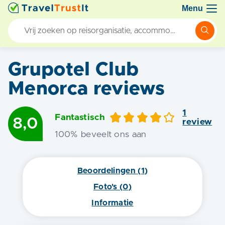
Menu
Grupotel Club
Menorca
reviews
1
Fantastisch
8,0
review
100
% beveelt ons aan
Beoordelingen (
1
)
Foto's (
0
)
Informatie