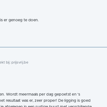
l is er genoeg te doen.
kt bij:
prijsvrij.be
en. Wordt meermaals per dag gepoetst en ‘s
t resultaat was er, zeer proper! De ligging is goed
tje afgelegen in een rustige buurt met verschillende