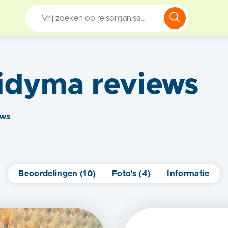
Didyma
reviews
ew
s
Beoordelingen (
10
)
Foto's (
4
)
Informatie