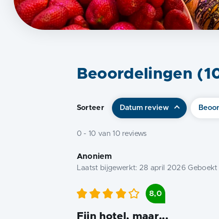
Beoordelingen (
1
Sorteer
Datum review
Beoor
0
-
10
van
10
reviews
Anoniem
Laatst bijgewerkt:
28 april 2026
Geboekt 
8,0
Fijn hotel, maar...