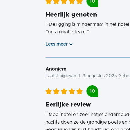
10
Heerlijk genoten
“
De ligging is minder,maar in het hote
Top animatie team
“
Lees meer
Anoniem
Laatst bijgewerkt:
3 augustus 2025
Geboe
10
Eerlijke review
“
Mooi hotel en zeer netjes onderhoud
nachts doen ze de grondige poets en he
voor als je van rust houdt, lag een bee