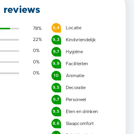
g reviews
Locatie
6,4
78
%
22
%
Kindvriendelijk
9,3
0
%
Hygiëne
9,7
0
%
Faciliteiten
9,9
0
%
Animatie
10
Decoratie
9,5
Personeel
9,7
Eten en drinken
9,5
Slaapcomfort
8,6