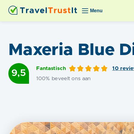
Menu
Maxeria Blue 
Fantastisch
10
revi
9,5
100
% beveelt ons aan