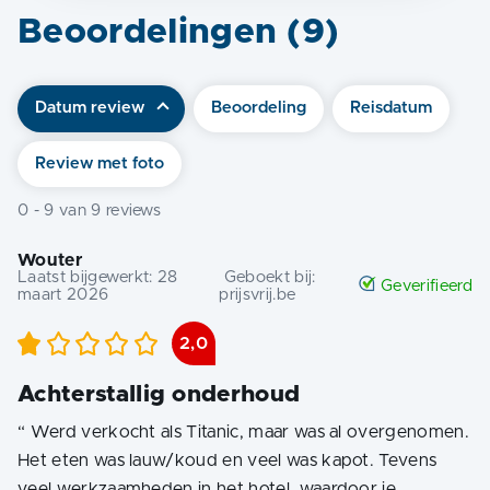
Beoordelingen (
9
)
Datum review
Beoordeling
Reisdatum
Review met foto
0
-
9
van
9
reviews
Wouter
Laatst bijgewerkt:
28
Geboekt bij:
Geverifieerd
maart 2026
prijsvrij.be
2,0
Achterstallig onderhoud
“
Werd verkocht als Titanic, maar was al overgenomen.
Het eten was lauw/koud en veel was kapot. Tevens
veel werkzaamheden in het hotel, waardoor je