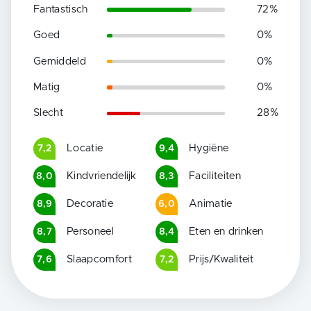
Fantastisch
72
%
Goed
0
%
Gemiddeld
0
%
Matig
0
%
Slecht
28
%
Locatie
Hygiëne
7,2
9,4
Kindvriendelijk
Faciliteiten
8,0
8,3
Decoratie
Animatie
8,9
6,0
Personeel
Eten en drinken
8,7
8,4
Slaapcomfort
Prijs/Kwaliteit
7,6
7,2