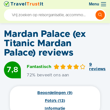
Menu
Mardan Palace (ex
Titanic Mardan
Palace)
reviews
9
Fantastisch
7,8
review
s
72
% beveelt ons aan
Beoordelingen (
9
)
Foto's (
13
)
Informatie