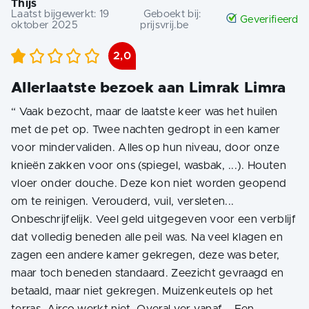
Thijs
Laatst bijgewerkt:
19
Geboekt bij:
Geverifieerd
oktober 2025
prijsvrij.be
2,0
Allerlaatste bezoek aan Limrak Limra
“
Vaak bezocht, maar de laatste keer was het huilen
met de pet op. Twee nachten gedropt in een kamer
voor mindervaliden. Alles op hun niveau, door onze
knieën zakken voor ons (spiegel, wasbak, ...). Houten
vloer onder douche. Deze kon niet worden geopend
om te reinigen. Verouderd, vuil, versleten...
Onbeschrijfelijk. Veel geld uitgegeven voor een verblijf
dat volledig beneden alle peil was. Na veel klagen en
zagen een andere kamer gekregen, deze was beter,
maar toch beneden standaard. Zeezicht gevraagd en
betaald, maar niet gekregen. Muizenkeutels op het
terras. Airco werkt niet. Overal ver vanaf... Een