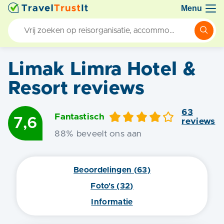
Menu
Limak Limra Hotel &
Resort
reviews
63
Fantastisch
7,6
review
s
88
% beveelt ons aan
Beoordelingen (
63
)
Foto's (
32
)
Informatie