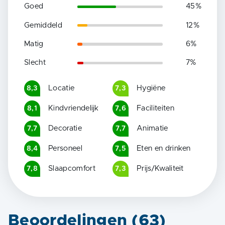
Goed
45
%
Gemiddeld
12
%
Matig
6
%
Slecht
7
%
Locatie
Hygiëne
8,3
7,3
Kindvriendelijk
Faciliteiten
8,1
7,6
Decoratie
Animatie
7,7
7,7
Personeel
Eten en drinken
8,4
7,5
Slaapcomfort
Prijs/Kwaliteit
7,8
7,3
Beoordelingen (
63
)